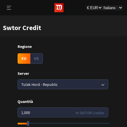
Swtor Credit
Regione
EU
US
Server
Tulak Hord - Republic
Quantità
M SWTOR Credits